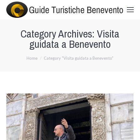
Category Archives:
Visita
guidata a Benevento
You are here:
Home
Category "Visita guidata a Benevento"